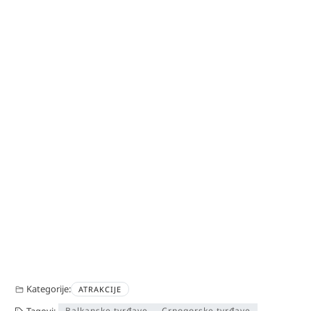
Kategorije:
ATRAKCIJE
Tagovi:
Balkanske tvrđave
Crnogorske tvrđave