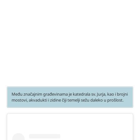
Među značajnim građevinama je katedrala sv. Jurja, kao i brojni
mostovi, akvadukti i zidine čiji temelji sežu daleko u prošlost.