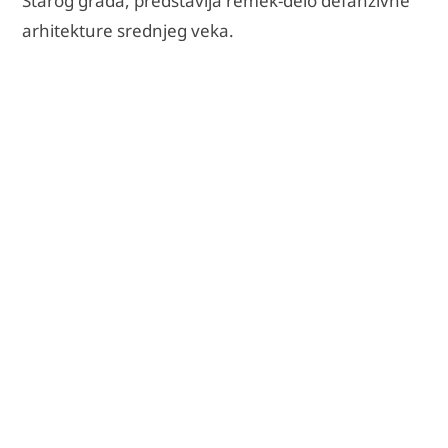
Starog grada, predstavlja remek-delo defanzivne
arhitekture srednjeg veka.