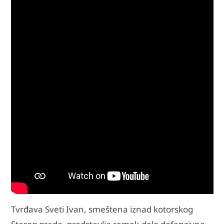
Tvrđava Sveti Ivan, smeštena iznad kotorskog