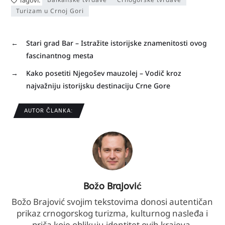
Turizam u Crnoj Gori
←
Stari grad Bar – Istražite istorijske znamenitosti ovog
fascinantnog mesta
→
Kako posetiti Njegošev mauzolej – Vodič kroz
najvažniju istorijsku destinaciju Crne Gore
AUTOR ČLANKA:
Božo Brajović
Božo Brajović svojim tekstovima donosi autentičan
prikaz crnogorskog turizma, kulturnog nasleđa i
priča koje oblikuju identitet ovih krajeva.