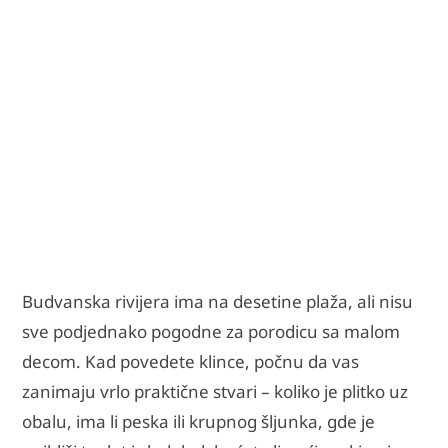
Budvanska rivijera ima na desetine plaža, ali nisu
sve podjednako pogodne za porodicu sa malom
decom. Kad povedete klince, počnu da vas
zanimaju vrlo praktične stvari – koliko je plitko uz
obalu, ima li peska ili krupnog šljunka, gde je