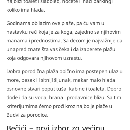
najbliži toalet i sladoled, hoćete li naći parking i
koliko ima hlada.
Godinama obilazim ove plaže, pa ću vam u
nastavku reći koja je za koga, zajedno sa njihovim
manama i prednostima. Sa decom je najvažnije da
unapred znate šta vas čeka i da izaberete plažu
koja odgovara njihovom uzrastu.
Dobra porodična plaža obično ima postepen ulaz u
more, pesak ili sitniji šljunak, makar malo hlada i
osnovne stvari poput tuša, kabine i toaleta. Dobro
dođe i da su voda, hrana i prodavnice blizu. Sa tim
kriterijumima ćemo proći kroz najbolje plaže u
Budvi za porodice.
Bečići – prvi izbor za većinu