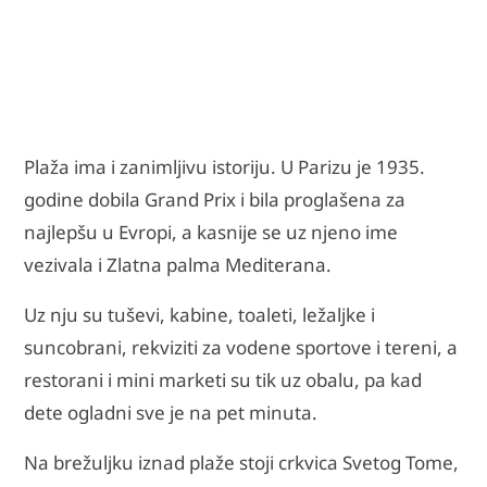
Plaža ima i zanimljivu istoriju. U Parizu je 1935.
godine dobila Grand Prix i bila proglašena za
najlepšu u Evropi, a kasnije se uz njeno ime
vezivala i Zlatna palma Mediterana.
Uz nju su tuševi, kabine, toaleti, ležaljke i
suncobrani, rekviziti za vodene sportove i tereni, a
restorani i mini marketi su tik uz obalu, pa kad
dete ogladni sve je na pet minuta.
Na brežuljku iznad plaže stoji crkvica Svetog Tome,