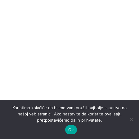
Koristimo kolačiće da bismo vam pružili najbolje iskustvo na
našoj veb stranici. Ako nastavite da koristite ovaj sajt,
pretpostavićemo da ih prihvatate.
Za Jaz i druge šljunkovitije plaže ponesite patike za
Ok
vodu, posebno ako putujete sa manjom decom.