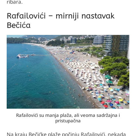
ribara.
Rafailovići – mirniji nastavak
Bečića
Rafailovići su manja plaža, ali veoma sadržajna i
pristupačna
Na kraju Bečićke plaže počinju Rafailovići, nekada