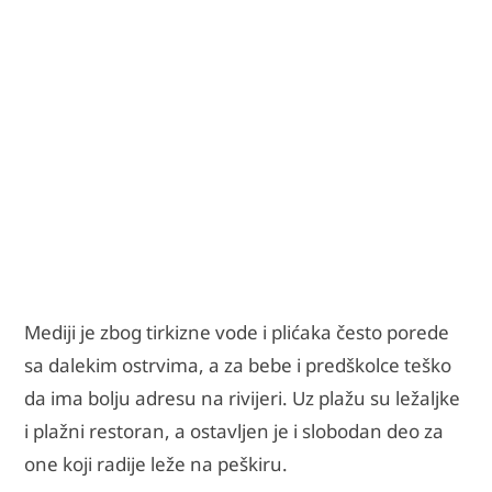
Mediji je zbog tirkizne vode i plićaka često porede
sa dalekim ostrvima, a za bebe i predškolce teško
da ima bolju adresu na rivijeri. Uz plažu su ležaljke
i plažni restoran, a ostavljen je i slobodan deo za
one koji radije leže na peškiru.