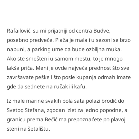
Rafailovići su mi prijatniji od centra Budve,
posebno predveče. Plaža je mala i u sezoni se brzo
napuni, a parking ume da bude ozbiljna muka.
Ako ste smešteni u samom mestu, to je mnogo
lakša priča. Meni je ovde najveća prednost što sve
završavate peške i što posle kupanja odmah imate
gde da sednete na ručak ili kafu.
Iz male marine svakih pola sata polazi brodić do
Svetog Stefana, zgodan izlet za jedno popodne, a
granicu prema Bečićima prepoznaćete po plavoj
steni na šetalištu.