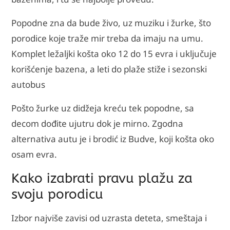
Popodne zna da bude živo, uz muziku i žurke, što
porodice koje traže mir treba da imaju na umu.
Komplet ležaljki košta oko 12 do 15 evra i uključuje
korišćenje bazena, a leti do plaže stiže i sezonski
autobus
Pošto žurke uz didžeja kreću tek popodne, sa
decom dođite ujutru dok je mirno. Zgodna
alternativa autu je i brodić iz Budve, koji košta oko
osam evra.
Kako izabrati pravu plažu za
svoju porodicu
Izbor najviše zavisi od uzrasta deteta, smeštaja i