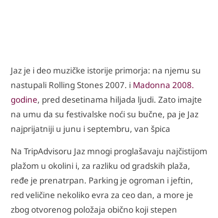
Jaz je i deo muzičke istorije primorja: na njemu su
nastupali Rolling Stones 2007. i
Madonna 2008.
godine
, pred desetinama hiljada ljudi. Zato imajte
na umu da su festivalske noći su bučne, pa je Jaz
najprijatniji u junu i septembru, van špica
Na TripAdvisoru Jaz mnogi proglašavaju najčistijom
plažom u okolini i, za razliku od gradskih plaža,
ređe je prenatrpan. Parking je ogroman i jeftin,
red veličine nekoliko evra za ceo dan, a more je
zbog otvorenog položaja obično koji stepen