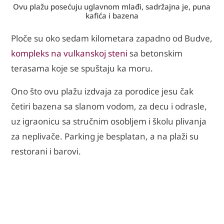
Ovu plažu posećuju uglavnom mlađi, sadržajna je, puna
kafića i bazena
Ploče su oko sedam kilometara zapadno od Budve,
kompleks na vulkanskoj steni
sa betonskim
terasama koje se spuštaju ka moru.
Ono što ovu plažu izdvaja za porodice jesu čak
četiri bazena sa slanom vodom, za decu i odrasle,
uz igraonicu sa stručnim osobljem i školu plivanja
za neplivače. Parking je besplatan, a na plaži su
restorani i barovi.