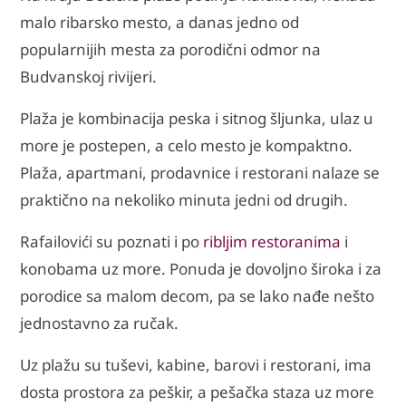
malo ribarsko mesto, a danas jedno od
popularnijih mesta za porodični odmor na
Budvanskoj rivijeri.
Plaža je kombinacija peska i sitnog šljunka, ulaz u
more je postepen, a celo mesto je kompaktno.
Plaža, apartmani, prodavnice i restorani nalaze se
praktično na nekoliko minuta jedni od drugih.
Rafailovići su poznati i po
ribljim restoranima
i
konobama uz more. Ponuda je dovoljno široka i za
porodice sa malom decom, pa se lako nađe nešto
jednostavno za ručak.
Uz plažu su tuševi, kabine, barovi i restorani, ima
dosta prostora za peškir, a pešačka staza uz more