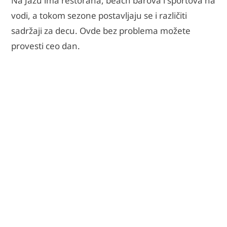
Na Jazu ima restorana, beach barova i sportova na
vodi, a tokom sezone postavljaju se i različiti
sadržaji za decu. Ovde bez problema možete
provesti ceo dan.