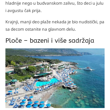
hladnije nego u budvanskom zalivu, što deci u julu
i avgustu čak prija.
Krajnji, manji deo plaže nekada je bio nudistički, pa
sa decom ostanite na glavnom delu.
Ploče – bazeni i više sadržaja