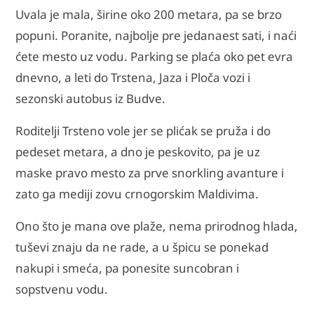
Uvala je mala, širine oko 200 metara, pa se brzo
popuni. Poranite, najbolje pre jedanaest sati, i naći
ćete mesto uz vodu. Parking se plaća oko pet evra
dnevno, a leti do Trstena, Jaza i Ploča vozi i
sezonski autobus iz Budve.
Roditelji Trsteno vole jer se plićak se pruža i do
pedeset metara, a dno je peskovito, pa je uz
maske pravo mesto za prve snorkling avanture i
zato ga mediji zovu crnogorskim Maldivima.
Ono što je mana ove plaže, nema prirodnog hlada,
tuševi znaju da ne rade, a u špicu se ponekad
nakupi i smeća, pa ponesite suncobran i
sopstvenu vodu.