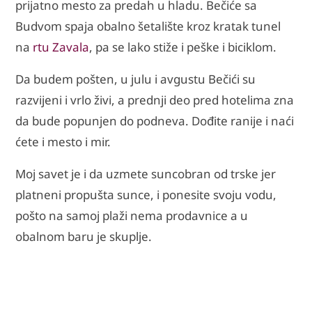
prijatno mesto za predah u hladu. Bečiće sa
Budvom spaja obalno šetalište kroz kratak tunel
na
rtu Zavala
, pa se lako stiže i peške i biciklom.
Da budem pošten, u julu i avgustu Bečići su
razvijeni i vrlo živi, a prednji deo pred hotelima zna
da bude popunjen do podneva. Dođite ranije i naći
ćete i mesto i mir.
Moj savet je i da uzmete suncobran od trske jer
platneni propušta sunce, i ponesite svoju vodu,
pošto na samoj plaži nema prodavnice a u
obalnom baru je skuplje.