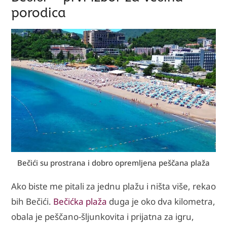
porodica
Bečići su prostrana i dobro opremljena peščana plaža
Ako biste me pitali za jednu plažu i ništa više, rekao
bih Bečići.
Bečićka plaža
duga je oko dva kilometra,
obala je peščano-šljunkovita i prijatna za igru,