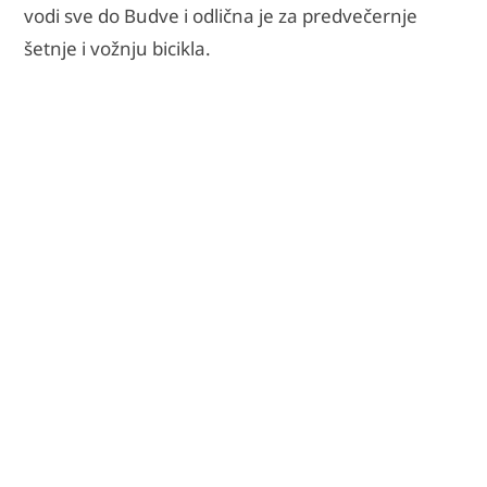
vodi sve do Budve i odlična je za predvečernje
šetnje i vožnju bicikla.