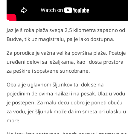
Jaz je široka plaža svega 2,5 kilometra zapadno od
Budve, tik uz magistralu, pa je lako dostupna.
Za porodice je važna velika površina plaže. Postoje
uređeni delovi sa ležaljkama, kao i dosta prostora
za peškire i sopstvene suncobrane.
Obala je uglavnom šljunkovita, dok se na
pojedinim delovima nailazi i na pesak. Ulaz u vodu
je postepen. Za malu decu dobro je poneti obuću
za vodu, jer šljunak može da im smeta pri ulasku u
more.