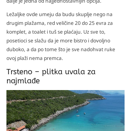
dalje je jedna od najjednostavnijih opcija.
Ležaljke ovde umeju da budu skuplje nego na
drugim plažama, red veličine 20 do 25 evra za
komplet, a toalet i tuš se plaćaju. Uz sve to,
posetioci se slažu da je more bistro i dovoljno
duboko, a da po tome što je sve nadohvat ruke
ovoj plaži nema premca.
Trsteno – plitka uvala za
najmlađe