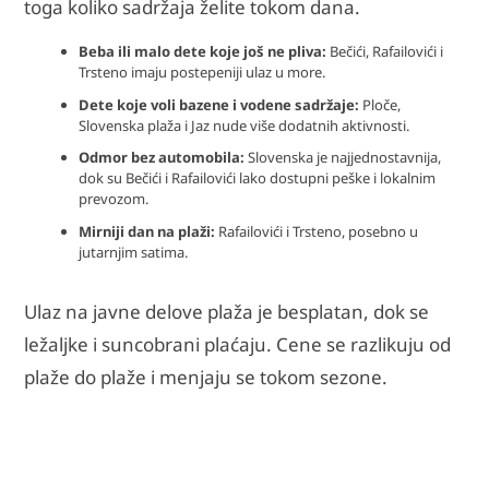
toga koliko sadržaja želite tokom dana.
Beba ili malo dete koje još ne pliva:
Bečići, Rafailovići i
Trsteno imaju postepeniji ulaz u more.
Dete koje voli bazene i vodene sadržaje:
Ploče,
Slovenska plaža i Jaz nude više dodatnih aktivnosti.
Odmor bez automobila:
Slovenska je najjednostavnija,
dok su Bečići i Rafailovići lako dostupni peške i lokalnim
prevozom.
Mirniji dan na plaži:
Rafailovići i Trsteno, posebno u
jutarnjim satima.
Ulaz na javne delove plaža je besplatan, dok se
ležaljke i suncobrani plaćaju. Cene se razlikuju od
plaže do plaže i menjaju se tokom sezone.