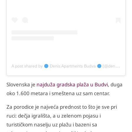
A post shared by
Denis Apartments Budva
(@denis_apartments_budva)
Slovenska je
najduža gradska plaža u Budvi
, duga
oko 1.600 metara i smeštena uz sam centar.
Za porodice je najveća prednost to što je sve pri
ruci: dečja igrališta, a u zelenom pojasu i
turističkom naselju uz plažu i bazeni sa