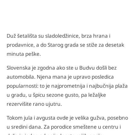
Duž šetališta su sladoledžinice, brza hrana i
prodavnice, a do Starog grada se stiže za desetak
minuta peške.
Slovenska je zgodna ako ste u Budvu došli bez
automobila. Njena mana je upravo posledica
popularnosti: to je najprometnija i najbučnija plaža
u gradu, u špicu sezone gusto, pa ležaljke
rezervišite rano ujutru.
Tokom jula i avgusta ovde je velika gužva, posebno
u sredini dana. Za porodice smeštene u centru i