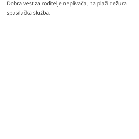
Dobra vest za roditelje neplivača, na plaži dežura
spasilačka služba.