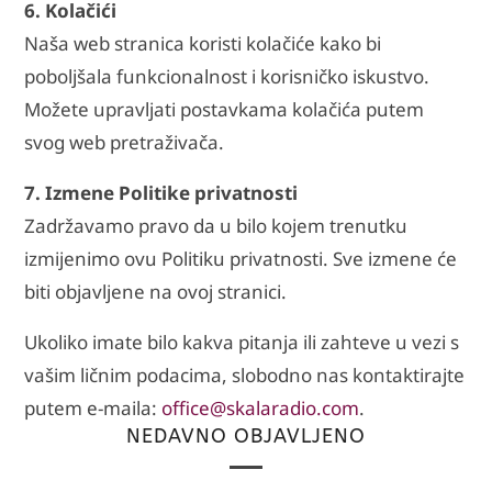
6. Kolačići
Naša web stranica koristi kolačiće kako bi
poboljšala funkcionalnost i korisničko iskustvo.
Možete upravljati postavkama kolačića putem
svog web pretraživača.
7. Izmene Politike privatnosti
Zadržavamo pravo da u bilo kojem trenutku
izmijenimo ovu Politiku privatnosti. Sve izmene će
biti objavljene na ovoj stranici.
Ukoliko imate bilo kakva pitanja ili zahteve u vezi s
vašim ličnim podacima, slobodno nas kontaktirajte
putem e-maila:
office@skalaradio.com
.
NEDAVNO OBJAVLJENO