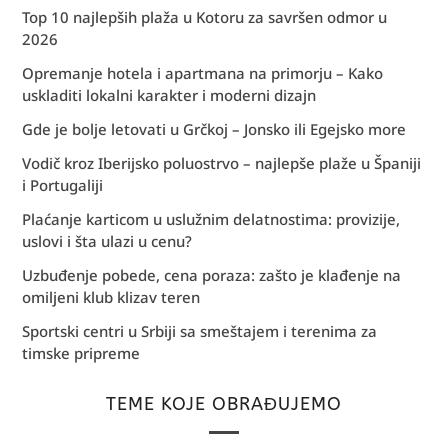
Top 10 najlepših plaža u Kotoru za savršen odmor u
2026
Opremanje hotela i apartmana na primorju – Kako
uskladiti lokalni karakter i moderni dizajn
Gde je bolje letovati u Grčkoj – Jonsko ili Egejsko more
Vodič kroz Iberijsko poluostrvo – najlepše plaže u Španiji
i Portugaliji
Plaćanje karticom u uslužnim delatnostima: provizije,
uslovi i šta ulazi u cenu?
Uzbuđenje pobede, cena poraza: zašto je klađenje na
omiljeni klub klizav teren
Sportski centri u Srbiji sa smeštajem i terenima za
timske pripreme
TEME KOJE OBRAĐUJEMO