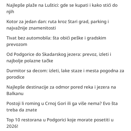
Najlepše plaže na Luštici: gde se kupati i kako stići do
njih
Kotor za jedan dan: ruta kroz Stari grad, parking i
najvažnije znamenitosti
Tivat bez automobila: šta obići peške i gradskim
prevozom
Od Podgorice do Skadarskog jezera: prevoz, izleti i
najbolje polazne tačke
Durmitor sa decom: izleti, lake staze i mesta pogodna za
porodice
Najlepše destinacije za odmor pored reka i jezera na
Balkanu
Postoji li roming u Crnoj Gori ili ga više nema? Evo šta
treba da znate
Top 10 restorana u Podgorici koje morate posetiti u
2026!