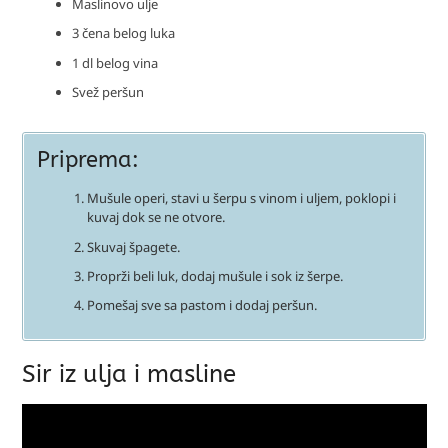
Maslinovo ulje
3 čena belog luka
1 dl belog vina
Svež peršun
Priprema:
Mušule operi, stavi u šerpu s vinom i uljem, poklopi i
kuvaj dok se ne otvore.
Skuvaj špagete.
Proprži beli luk, dodaj mušule i sok iz šerpe.
Pomešaj sve sa pastom i dodaj peršun.
Sir iz ulja i masline