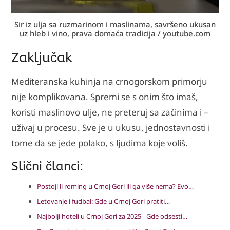
Sir iz ulja sa ruzmarinom i maslinama, savršeno ukusan
uz hleb i vino, prava domaća tradicija / youtube.com
Zaključak
Mediteranska kuhinja na crnogorskom primorju
nije komplikovana. Spremi se s onim što imaš,
koristi maslinovo ulje, ne preteruj sa začinima i –
uživaj u procesu. Sve je u ukusu, jednostavnosti i
tome da se jede polako, s ljudima koje voliš.
Slični članci:
Postoji li roming u Crnoj Gori ili ga više nema? Evo…
Letovanje i fudbal: Gde u Crnoj Gori pratiti…
Najbolji hoteli u Crnoj Gori za 2025 - Gde odsesti…