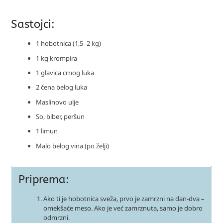
Sastojci:
1 hobotnica (1,5–2 kg)
1 kg krompira
1 glavica crnog luka
2 čena belog luka
Maslinovo ulje
So, biber, peršun
1 limun
Malo belog vina (po želji)
Priprema:
Ako ti je hobotnica sveža, prvo je zamrzni na dan-dva –
omekšaće meso. Ako je već zamrznuta, samo je dobro
odmrzni.