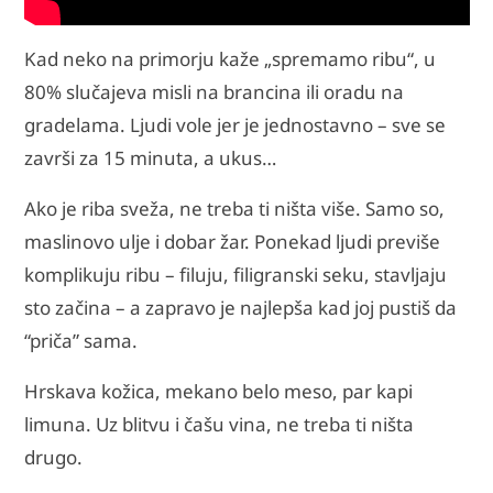
Kad neko na primorju kaže „spremamo ribu“, u
80% slučajeva misli na brancina ili oradu na
gradelama. Ljudi vole jer je jednostavno – sve se
završi za 15 minuta, a ukus…
Ako je riba sveža, ne treba ti ništa više. Samo so,
maslinovo ulje i dobar žar. Ponekad ljudi previše
komplikuju ribu – filuju, filigranski seku, stavljaju
sto začina – a zapravo je najlepša kad joj pustiš da
“priča” sama.
Hrskava kožica, mekano belo meso, par kapi
limuna. Uz blitvu i čašu vina, ne treba ti ništa
drugo.