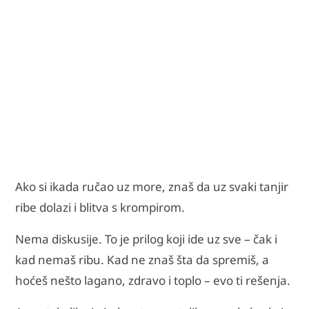
Ako si ikada ručao uz more, znaš da uz svaki tanjir
ribe dolazi i blitva s krompirom.
Nema diskusije. To je prilog koji ide uz sve – čak i
kad nemaš ribu. Kad ne znaš šta da spremiš, a
hoćeš nešto lagano, zdravo i toplo – evo ti rešenja.