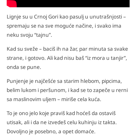
Lignje su u Crnoj Gori kao pasulj u unutrašnjosti –
spremaju se na sve moguće načine, i svako ima
neku svoju “tajnu”.
Kad su sveže – baciš ih na žar, par minuta sa svake
strane, i gotovo. Ali kad nisu baš “iz mora u tanjir”,
onda se pune.
Punjenje je najčešće sa starim hlebom, pipcima,
belim lukom i peršunom, i kad se to zapeče u rerni
sa maslinovim uljem – miriše cela kuća.
To je ono jelo koje praviš kad hoćeš da ostaviš
utisak, ali i da ne izvedeš celu kuhinju iz takta.
Dovoljno je posebno, a opet domaće.