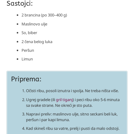
Sastojci:
2 brancina (po 300–400 g)
Maslinovo ulje
So, biber
2 čena belog luka
Peršun
Limun
Priprema:
Očisti ribu, posoli iznutra i spolja. Ne treba ništa više.
Ugrej gradele (ili
gril tiganj
) i peci ribu oko 5-6 minuta
sa svake strane. Ne okreći je sto puta.
Napravi preliv: maslinovo ulje, sitno seckani beli luk,
peršun i par kapi limuna.
Kad skineš ribu sa vatre, prelij i pusti da malo odstoji.