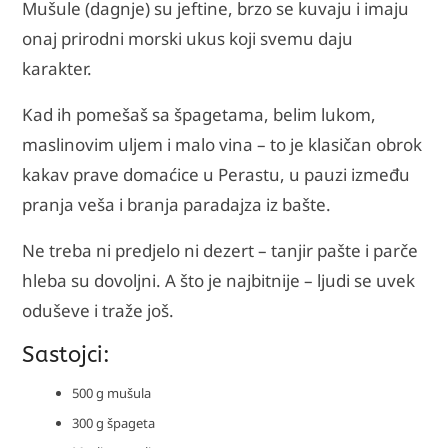
Mušule (dagnje) su jeftine, brzo se kuvaju i imaju
onaj prirodni morski ukus koji svemu daju
karakter.
Kad ih pomešaš sa špagetama, belim lukom,
maslinovim uljem i malo vina – to je klasičan obrok
kakav prave domaćice u Perastu, u pauzi između
pranja veša i branja paradajza iz bašte.
Ne treba ni predjelo ni dezert – tanjir pašte i parče
hleba su dovoljni. A što je najbitnije – ljudi se uvek
oduševe i traže još.
Sastojci:
500 g mušula
300 g špageta