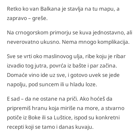
Retko ko van Balkana je stavlja na tu mapu, a
zapravo – greše.
Na crnogorskom primorju se kuva jednostavno, ali
neverovatno ukusno. Nema mnogo komplikacija.
Sve se vrti oko maslinovog ulja, ribe koju je ribar
izvadio tog jutra, povrća iz bašte i par začina.
Domaće vino ide uz sve, i gotovo uvek se jede
napolju, pod suncem ili u hladu loze.
E sad – da ne ostane na priči. Ako hoćeš da
pripremiš hranu koja miriše na more, a stvarno
potiče iz Boke ili sa Luštice, ispod su konkretni
recepti koji se tamo i danas kuvaju.