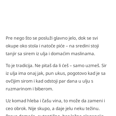
Pre nego što se posluži glavno jelo, dok se svi
okupe oko stola i natoče piće – na sredini stoji
tanjir sa sirem iz ulja i domaćim maslinama.
To je tradicija. Ne pitaš da li ćeš – samo uzmeš. Sir
iz ulja ima onaj jak, pun ukus, pogotovo kad je sa
ovčijim sirom i kad odstoji par dana u ulju s
ruzmarinom i biberom.
Uz komad hleba i čašu vina, to može da zameni i
ceo obrok. Nije skupo, a daje jelu neku težinu.