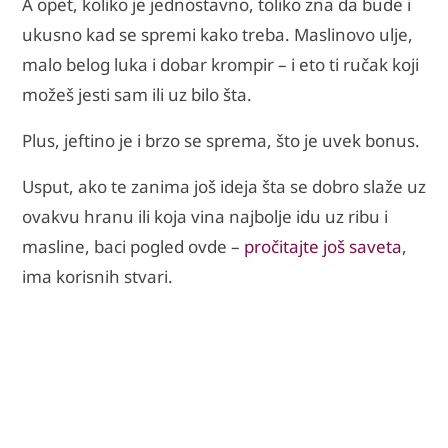
A opet, koliko je jednostavno, toliko zna da bude i
ukusno kad se spremi kako treba. Maslinovo ulje,
malo belog luka i dobar krompir – i eto ti ručak koji
možeš jesti sam ili uz bilo šta.
Plus, jeftino je i brzo se sprema, što je uvek bonus.
Usput, ako te zanima još ideja šta se dobro slaže uz
ovakvu hranu ili koja vina najbolje idu uz ribu i
masline, baci pogled ovde –
pročitajte još saveta
,
ima korisnih stvari.