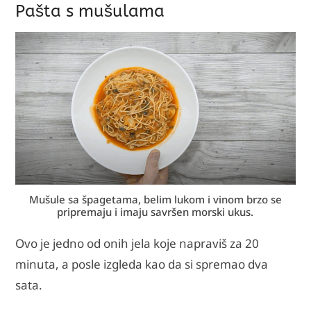
Pašta s mušulama
Mušule sa špagetama, belim lukom i vinom brzo se
pripremaju i imaju savršen morski ukus.
Ovo je jedno od onih jela koje napraviš za 20
minuta, a posle izgleda kao da si spremao dva
sata.