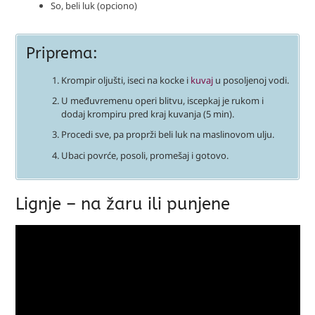
So, beli luk (opciono)
Priprema:
Krompir oljušti, iseci na kocke i
kuvaj
u posoljenoj vodi.
U međuvremenu operi blitvu, iscepkaj je rukom i
dodaj krompiru pred kraj kuvanja (5 min).
Procedi sve, pa proprži beli luk na maslinovom ulju.
Ubaci povrće, posoli, promešaj i gotovo.
Lignje – na žaru ili punjene