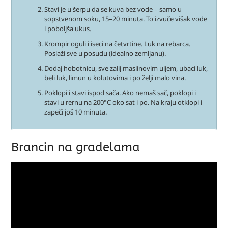
Stavi je u šerpu da se kuva bez vode – samo u
sopstvenom soku, 15–20 minuta. To izvuče višak vode
i poboljša ukus.
Krompir oguli i iseci na četvrtine. Luk na rebarca.
Poslaži sve u posudu (idealno zemljanu).
Dodaj hobotnicu, sve zalij maslinovim uljem, ubaci luk,
beli luk, limun u kolutovima i po želji malo vina.
Poklopi i stavi ispod sača. Ako nemaš sač, poklopi i
stavi u rernu na 200°C oko sat i po. Na kraju otklopi i
zapeči još 10 minuta.
Brancin na gradelama