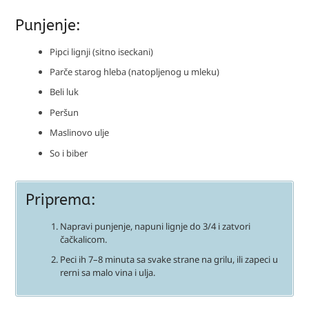
Punjenje:
Pipci lignji (sitno iseckani)
Parče starog hleba (natopljenog u mleku)
Beli luk
Peršun
Maslinovo ulje
So i biber
Priprema:
Napravi punjenje, napuni lignje do 3/4 i zatvori
čačkalicom.
Peci ih 7–8 minuta sa svake strane na grilu, ili zapeci u
rerni sa malo vina i ulja.