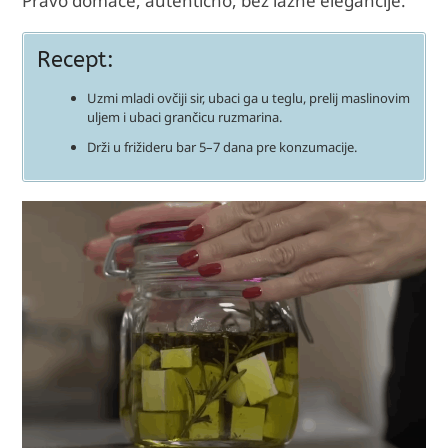
Pravo domaće, autentično, bez lažne elegancije.
Recept:
Uzmi mladi ovčiji sir, ubaci ga u teglu, prelij maslinovim
uljem i ubaci grančicu ruzmarina.
Drži u frižideru bar 5–7 dana pre konzumacije.