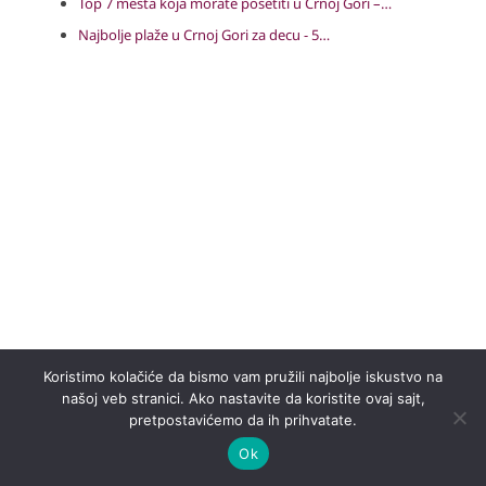
Top 7 mesta koja morate posetiti u Crnoj Gori –…
Najbolje plaže u Crnoj Gori za decu - 5…
Koristimo kolačiće da bismo vam pružili najbolje iskustvo na
našoj veb stranici. Ako nastavite da koristite ovaj sajt,
pretpostavićemo da ih prihvatate.
Ok