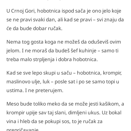
U Crnoj Gori, hobotnica ispod sača je ono jelo koje
se ne pravi svaki dan, ali kad se pravi – svi znaju da
će da bude dobar ručak.
Nema tog gosta koga ne možeš da oduševiš ovim
jelom. I ne moraš da budeš šef kuhinje – samo ti
treba malo strpljenja i dobra hobotnica.
Kad se sve lepo skupi u saču – hobotnica, krompir,
maslinovo ulje, luk – posle sat i po se samo topi u
ustima. I ne preterujem.
Meso bude toliko meko da se može jesti kašikom, a
krompir upije sav taj slani, dimljeni ukus. Uz bokal
vina i hleb da se pokupi sos, to je ručak za
prepričavanje.