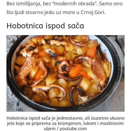
Bez izmišljanja, bez “modernih obrada”. Samo ono
što ljudi stvarno jedu uz more u Crnoj Gori.
Hobotnica ispod sača
Hobotnica ispod sača je jednostavno, ali izuzetno ukusno
jelo koje se priprema sa krompirom, lukom i maslinovim
uljem / youtube.com