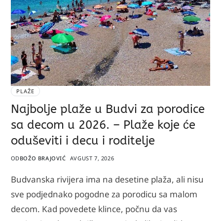
PLAŽE
Najbolje plaže u Budvi za porodice
sa decom u 2026. – Plaže koje će
oduševiti i decu i roditelje
OD
BOŽO BRAJOVIĆ
AVGUST 7, 2026
Budvanska rivijera ima na desetine plaža, ali nisu
sve podjednako pogodne za porodicu sa malom
decom. Kad povedete klince, počnu da vas