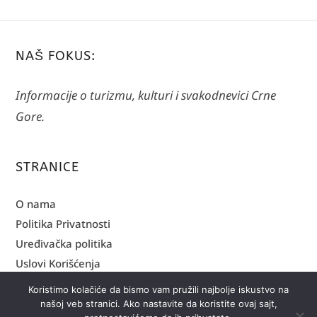
NAŠ FOKUS:
Informacije o turizmu, kulturi i svakodnevici Crne
Gore.
STRANICE
O nama
Politika Privatnosti
Uređivačka politika
Uslovi Korišćenja
Koristimo kolačiće da bismo vam pružili najbolje iskustvo na
OBRATITE NAM SE:
našoj veb stranici. Ako nastavite da koristite ovaj sajt,