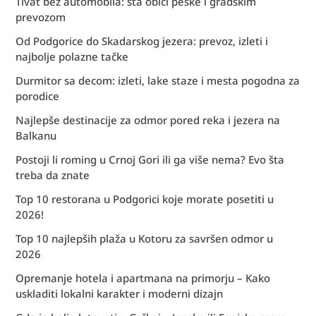
Tivat bez automobila: šta obići peške i gradskim
prevozom
Od Podgorice do Skadarskog jezera: prevoz, izleti i
najbolje polazne tačke
Durmitor sa decom: izleti, lake staze i mesta pogodna za
porodice
Najlepše destinacije za odmor pored reka i jezera na
Balkanu
Postoji li roming u Crnoj Gori ili ga više nema? Evo šta
treba da znate
Top 10 restorana u Podgorici koje morate posetiti u
2026!
Top 10 najlepših plaža u Kotoru za savršen odmor u
2026
Opremanje hotela i apartmana na primorju – Kako
uskladiti lokalni karakter i moderni dizajn