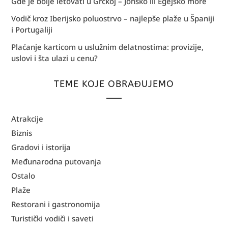
Gde je bolje letovati u Grčkoj – Jonsko ili Egejsko more
Vodič kroz Iberijsko poluostrvo – najlepše plaže u Španiji
i Portugaliji
Plaćanje karticom u uslužnim delatnostima: provizije,
uslovi i šta ulazi u cenu?
TEME KOJE OBRAĐUJEMO
Atrakcije
Biznis
Gradovi i istorija
Međunarodna putovanja
Ostalo
Plaže
Restorani i gastronomija
Turistički vodiči i saveti